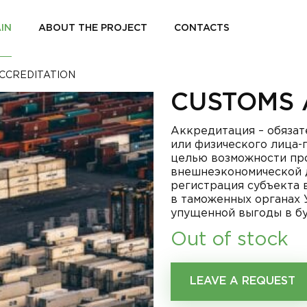
IN
ABOUT THE PROJECT
CONTACTS
CCREDITATION
CUSTOMS 
Аккредитация – обязат
или физического лица-
целью возможности пр
внешнеэкономической 
регистрация субъекта
в таможенных органах 
упущенной выгоды в б
Out of stock
LEAVE A REQUEST