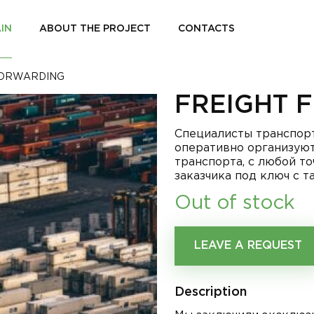
IN
ABOUT THE PROJECT
CONTACTS
FORWARDING
FREIGHT 
Специалисты транспор
оперативно организуют
транспорта, с любой то
заказчика под ключ с 
Out of stock
LEAVE A REQUEST
Description