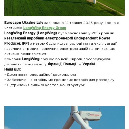
Eurocape Ukraine Lviv
засновано 12 травня 2023 року, і вона є
частиною
LongWing Energy Group
.
LongWing Energy (LongWing)
була заснована у 2013 році як
незалежний виробник електроенергії (Independent Power
Producer, IPP)
з метою будівництва, володіння та експлуатації
наземних вітрових і сонячних електростанцій на ринках, що
активно розвиваються.
Компанія
LongWing
працює по всій Європі, зосереджуючи
діяльність переважно у
Франції, Польщі
та
Україні
.
Наші цілі:
• Досягнення операційної досконалості
• Забезпечення стабільних грошових потоків для розподілу
• Підтримання сильної капітальної структури